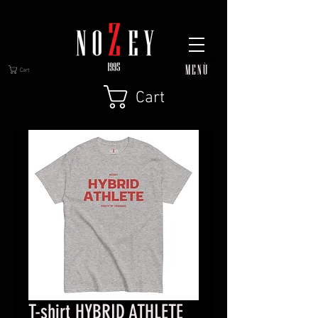
MENÙ
Cart
Cart
T-shirt HYBRID ATHLETE