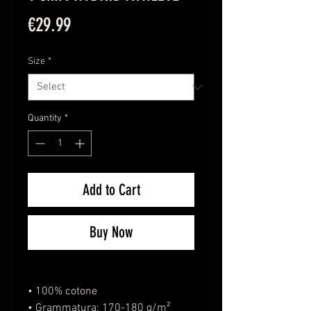
Price
€29.99
Size
*
Quantity
*
Add to Cart
Buy Now
• 100% cotone
• Grammatura: 170-180 g/m² 