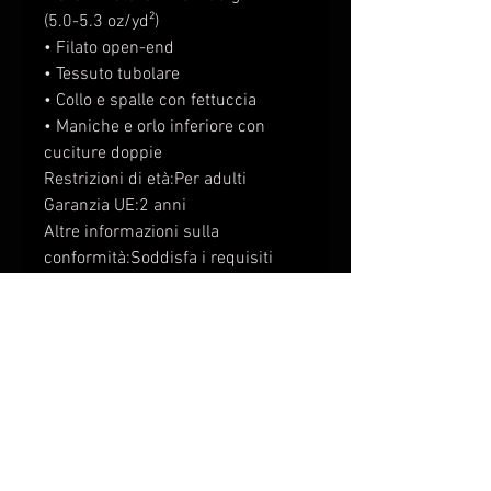
(5.0-5.3 oz/yd²) 
• Filato open-end
• Tessuto tubolare
• Collo e spalle con fettuccia
• Maniche e orlo inferiore con 
cuciture doppie
Restrizioni di età:Per adulti
Garanzia UE:2 anni
Altre informazioni sulla 
conformità:Soddisfa i requisiti 
relativi al livello di infiammabilità, 
piombo, cadmio, ftalati e 
formaldeide.
In conformità al Regolamento sulla 
sicurezza generale dei prodotti 
(GPSR), 
Oak inc.
 garantisce che 
tutti i prodotti di consumo offerti 