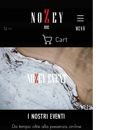
MENÙ
Cart
Cart
NO
Z
EY EVENT
I NOSTRI EVENTI
Da tempo oltre alla presenza on-line