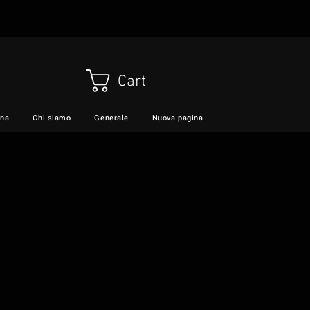
Cart
ina
Chi siamo
Generale
Nuova pagina
VIDEO
Servizi