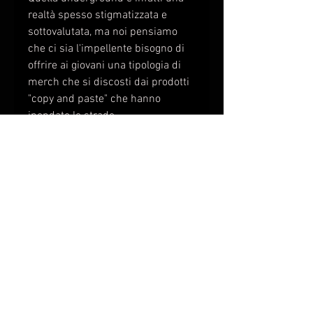
realtà spesso stigmatizzata e
sottovalutata, ma noi pensiamo
che ci sia l'impellente bisogno di
offrire ai giovani una tipologia di
merch che si discosti dai prodotti
"copy and paste" che hanno
inondato le strade.
Prodotti senza passione, senza
strascichi culturali, prodotti che
non hanno sentimento alla base
nè la possibilità di crearediscorsi o
suscitare particolari emozioni.
Potranno anche essere belli da
vedere ma sicuramente saranno
vuoti.
nozey vuole riportare la cultura
urban proprio lì dove tutto è
iniziato: in strada.