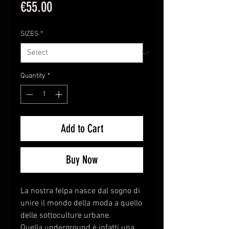
Price
€55.00
SIZES
*
Quantity
*
Add to Cart
Buy Now
La nostra felpa nasce dal sogno di
unire il mondo della moda a quello
delle sottoculture urbane.
Quella underground è infatti una