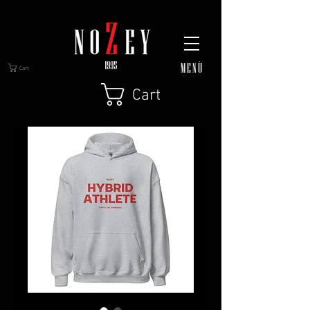
MENÙ
Cart
Cart