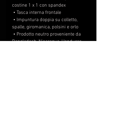
costine 1 x 1 con spandex 
 • Tasca interna frontale 
 • Impuntura doppia su colletto, 
spalle, giromanica, polsini e orlo 
 • Prodotto neutro proveniente da 
Bangladesh, Nicaragua, Honduras 
o El Salvador
Restrizioni di età:Per adulti
Garanzia UE:2 anni
Altre informazioni sulla 
conformità:Soddisfa i requisiti 
relativi al livello di formaldeide, 
infiammabilità, piombo, cadmio e 
ftalati.
In conformità al Regolamento sulla 
sicurezza generale dei prodotti 
(GPSR), 
Oak inc.
 garantisce che 