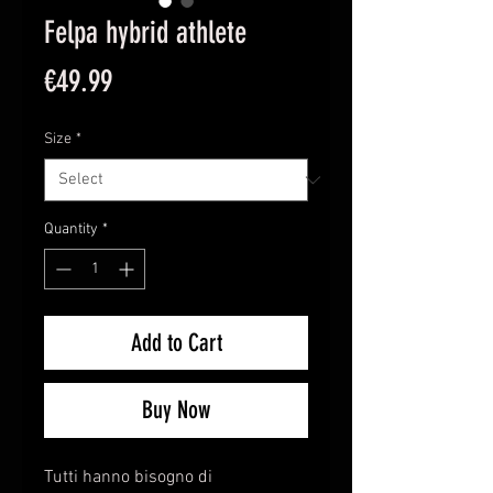
Felpa hybrid athlete
Price
€49.99
Size
*
Quantity
*
Add to Cart
Buy Now
Tutti hanno bisogno di 