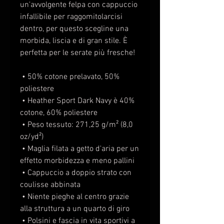
un'avvolgente felpa con cappuccio 
infallibile per raggomitolarcisi 
dentro, per questo scegline una 
morbida, liscia e di gran stile. È 
perfetta per le serate più fresche! 
 • 50% cotone prelavato, 50% 
poliestere 
 • Heather Sport Dark Navy è 40% 
cotone, 60% poliestere 
 • Peso tessuto: 271,25 g/m² (8,0 
oz/yd²) 
 • Maglia filata a getto d'aria per un 
effetto morbidezza e meno pallini 
 • Cappuccio a doppio strato con 
coulisse abbinata 
 • Niente pieghe al centro grazie 
alla struttura a un quarto di giro 
 • Polsini e fascia in vita sportivi a 