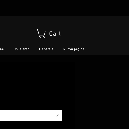
Cart
ina
Chi siamo
Generale
Nuova pagina
VIDEO
Servizi