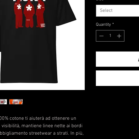
Select
Quantity
*
00% cotone ti aiuterà ad ottenere un 
visibilità, mantiene linee nette ai bordi 
bigliamento streetwear a strati. In più, 