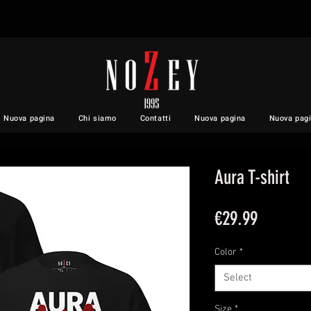
Nuova pagina
Chi siamo
Contatti
Nuova pagina
Nuova pag
Aura T-shirt
Price
€29.99
Color
*
Select
Size
*