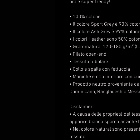
ora è super trendy! 
• 100% cotone
• Il colore Sport Grey è 90% coto
• Il colore Ash Grey è 99% coton
• I colori Heather sono 50% coto
• Grammatura: 170-180 g/m² (5.0
• Filato open-end
• Tessuto tubolare
• Collo e spalle con fettuccia
• Maniche e orlo inferiore con cu
• Prodotto neutro proveniente da
Dominicana, Bangladesh o Mess
Disclaimer:
• A causa delle proprietà del tess
apparire bianco sporco anziché b
• Nel colore Natural sono presenti
tessuto.